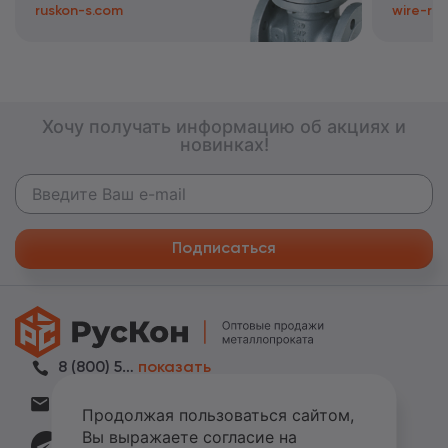
ruskon-s.com
wire-rus
Хочу получать информацию об акциях и
новинках!
Подписаться
8 (800) 505-42-06
показать
zakaz@metall-ruskon.ru
показать
Продолжая пользоваться сайтом,
Вы выражаете согласие на