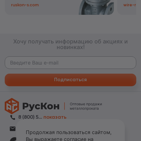
ruskon-s.com
wire-rus
Хочу получать информацию об акциях и
новинках!
Подписаться
8 (800) 505-42-06
показать
zakaz@metall-ruskon.ru
показать
Продолжая пользоваться сайтом,
Вы выражаете согласие на